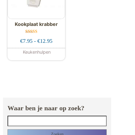
Kookplaat krabber
Gewaardeer
Prijsklasse: €7.95 tot €12.95
€
7.95
-
€
12.95
d
5.00
uit 5
Keukenhulpen
Dit product heeft meerdere variaties. De
Waar ben je naar op zoek?
Zoeken naar: