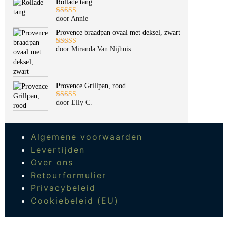
Rollade tang
door Annie
Gewaardeerd
5
uit 5
Provence braadpan ovaal met deksel, zwart
door Miranda Van Nijhuis
Gewaardeerd
5
uit 5
Provence Grillpan, rood
door Elly C.
Gewaardeerd
5
uit 5
Algemene voorwaarden
Levertijden
Over ons
Retourformulier
Privacybeleid
Cookiebeleid (EU)