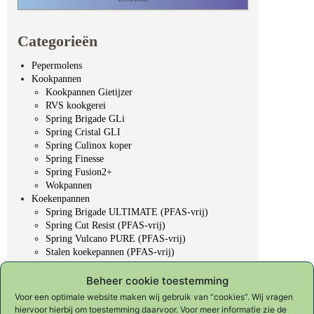
Categorieën
Pepermolens
Kookpannen
Kookpannen Gietijzer
RVS kookgerei
Spring Brigade GLi
Spring Cristal GLI
Spring Culinox koper
Spring Finesse
Spring Fusion2+
Wokpannen
Koekenpannen
Spring Brigade ULTIMATE (PFAS-vrij)
Spring Cut Resist (PFAS-vrij)
Spring Vulcano PURE (PFAS-vrij)
Stalen koekepannen (PFAS-vrij)
Overige koekepannen
Professioneel gereedschap
Beheer cookie toestemming
Koksmessen
Voor een optimale website maken wij gebruik van “cookies”. Wij vragen
Slijpen & onderhoud
hiervoor hierbij om toestemming daarvoor. Voor meer informatie zie de