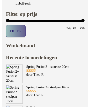
LabelFresh
Filter op prijs
Min. prijs
Max. prijs
Prijs:
€0
—
€20
FILTER
Winkelmand
Recente beoordelingen
Spring Fusion2+ sauteuse 20cm
door Theo R.
Gewaardeerd
5
uit 5
Spring Fusion2+ steelpan 16cm
door Theo R.
Gewaardeerd
5
uit 5