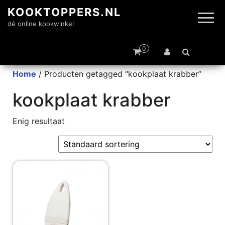
KOOKTOPPERS.NL
dé online kookwinkel
0
Home
/ Producten getagged “kookplaat krabber”
kookplaat krabber
Enig resultaat