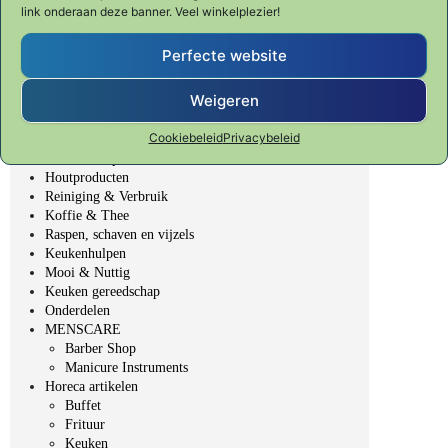
KYOTO "Forged in fire"
link onderaan deze banner. Veel winkelplezier!
SHUN CLASSIC
SHUN PREMIER Tim Mälzer
Perfecte website
Fondue, BBQ & Gourmet
Veggie Fit
Weigeren
Table Top - gedekte tafel
Bakken & Patisserie
Cookiebeleid
Privacybeleid
Bar, Wijn & Noten
Elektrische producten
Houtproducten
Reiniging & Verbruik
Koffie & Thee
Raspen, schaven en vijzels
Keukenhulpen
Mooi & Nuttig
Keuken gereedschap
Onderdelen
MENSCARE
Barber Shop
Manicure Instruments
Horeca artikelen
Buffet
Frituur
Keuken