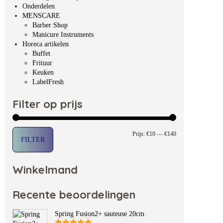
Onderdelen
MENSCARE
Barber Shop
Manicure Instruments
Horeca artikelen
Buffet
Frituur
Keuken
LabelFresh
Filter op prijs
Min. prijs
Max. prijs
Prijs:
€10
—
€140
FILTER
Winkelmand
Recente beoordelingen
Spring Fusion2+ sauteuse 20cm