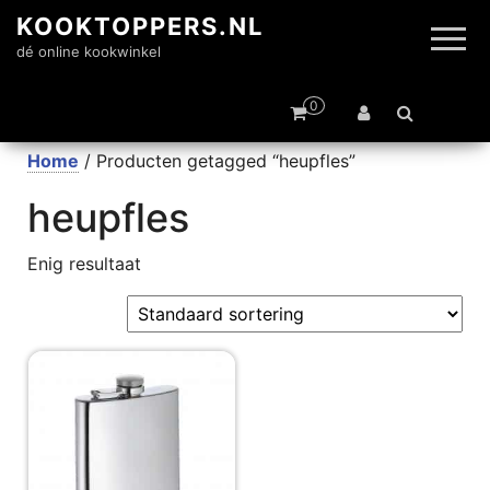
KOOKTOPPERS.NL
dé online kookwinkel
0
Home
/ Producten getagged “heupfles”
heupfles
Enig resultaat