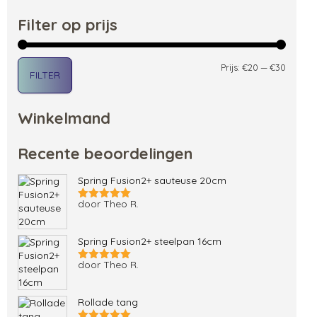
Filter op prijs
Min. pri
Max. pri
Prijs:
€20
—
€30
FILTER
Winkelmand
Recente beoordelingen
Spring Fusion2+ sauteuse 20cm
door Theo R.
Gewaardeerd
5
uit 5
Spring Fusion2+ steelpan 16cm
door Theo R.
Gewaardeerd
5
uit 5
Rollade tang