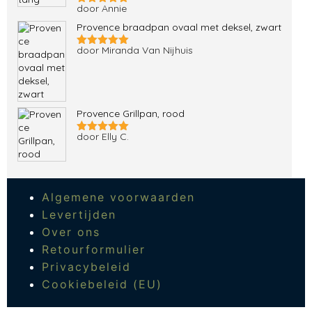
door Annie
Gewaardeerd
5
uit 5
Provence braadpan ovaal met deksel, zwart
door Miranda Van Nijhuis
Gewaardeerd
5
uit 5
Provence Grillpan, rood
door Elly C.
Gewaardeerd
5
uit 5
Algemene voorwaarden
Levertijden
Over ons
Retourformulier
Privacybeleid
Cookiebeleid (EU)