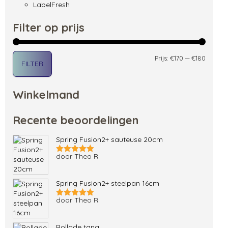
LabelFresh
Filter op prijs
Min. pri
Max. pri
Prijs:
€170
—
€180
FILTER
Winkelmand
Recente beoordelingen
Spring Fusion2+ sauteuse 20cm
door Theo R.
Gewaardeerd
5
uit 5
Spring Fusion2+ steelpan 16cm
door Theo R.
Gewaardeerd
5
uit 5
Rollade tang