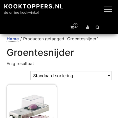
KOOKTOPPERS.NL
dé online kookwinkel
0
Home
/ Producten getagged “Groentesnijder”
Groentesnijder
Enig resultaat