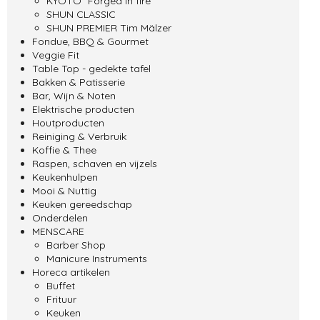
KYOTO "Forged in fire"
SHUN CLASSIC
SHUN PREMIER Tim Mälzer
Fondue, BBQ & Gourmet
Veggie Fit
Table Top - gedekte tafel
Bakken & Patisserie
Bar, Wijn & Noten
Elektrische producten
Houtproducten
Reiniging & Verbruik
Koffie & Thee
Raspen, schaven en vijzels
Keukenhulpen
Mooi & Nuttig
Keuken gereedschap
Onderdelen
MENSCARE
Barber Shop
Manicure Instruments
Horeca artikelen
Buffet
Frituur
Keuken