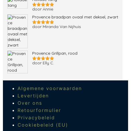
door Annie
Gewaardeerd
5
uit 5
Provence braadpan ovaal met deksel, zwart
door Miranda Van Nijhuis
Gewaardeerd
5
uit 5
Provence Grillpan, rood
door Elly C.
Gewaardeerd
5
uit 5
Algemene voorwaarden
Levertijden
Over ons
Retourformulier
Privacybeleid
Cookiebeleid (EU)