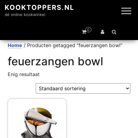
KOOKTOPPERS.NL
dé online kookwinkel
0
Home
/ Producten getagged “feuerzangen bowl”
feuerzangen bowl
Enig resultaat