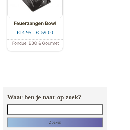
Feuerzangen Bowl
Prijsklasse: €14.95 tot €159.00
€
14.95
-
€
159.00
Fondue, BBQ & Gourmet
Dit product heeft meerdere variaties. De
Waar ben je naar op zoek?
Zoeken naar: