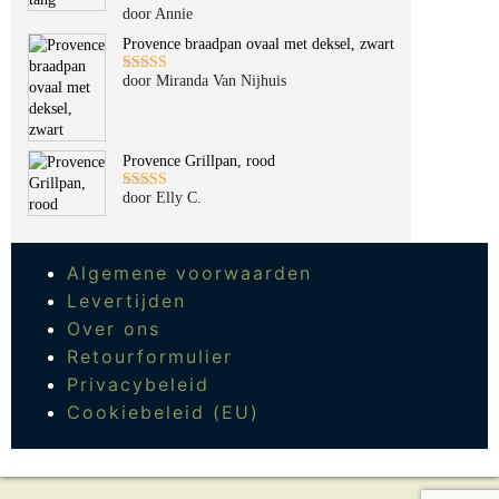
door Annie
Gewaardeerd
5
uit 5
Provence braadpan ovaal met deksel, zwart
door Miranda Van Nijhuis
Gewaardeerd
5
uit 5
Provence Grillpan, rood
door Elly C.
Gewaardeerd
5
uit 5
Algemene voorwaarden
Levertijden
Over ons
Retourformulier
Privacybeleid
Cookiebeleid (EU)