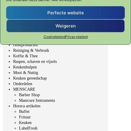
SHUN CLASSIC
SHUN PREMIER Tim Mälzer
Fondue, BBQ & Gourmet
Perfecte website
Veggie Fit
Table Top - gedekte tafel
Weigeren
Bakken & Patisserie
Bar, Wijn & Noten
Cookiebeleid
Privacybeleid
Elektrische producten
Houtproducten
Reiniging & Verbruik
Koffie & Thee
Raspen, schaven en vijzels
Keukenhulpen
Mooi & Nuttig
Keuken gereedschap
Onderdelen
MENSCARE
Barber Shop
Manicure Instruments
Horeca artikelen
Buffet
Frituur
Keuken
LabelFresh