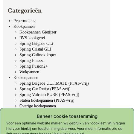
Categorieën
Pepermolens
Kookpannen
Kookpannen Gietijzer
RVS kookgerei
Spring Brigade GLi
Spring Cristal GLI
Spring Culinox koper
Spring Finesse
Spring Fusion2+
Wokpannen
Koekenpannen
Spring Brigade ULTIMATE (PFAS-vrij)
Spring Cut Resist (PFAS-vrij)
Spring Vulcano PURE (PFAS-vrij)
Stalen koekepannen (PFAS-vrij)
Overige koekepannen
Professioneel gereedschap
Beheer cookie toestemming
Koksmessen
KYOTO "Forged in fire"
Voor een optimale website maken wij gebruik van “cookies”. Wij vragen
hiervoor hierbij om toestemming daarvoor. Voor meer informatie zie de
Slijpen & onderhoud
link onderaan deze banner. Veel winkelplezier!