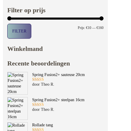
Filter op prijs
Min. prijs
Max. prijs
Prijs:
€10
—
€160
FILTER
Winkelmand
Recente beoordelingen
Spring Fusion2+ sauteuse 20cm
door Theo R.
Gewaardeerd
5
uit 5
Spring Fusion2+ steelpan 16cm
door Theo R.
Gewaardeerd
5
uit 5
Rollade tang