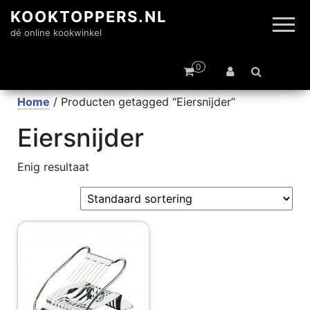
KOOKTOPPERS.NL
dé online kookwinkel
0
Home
/ Producten getagged “Eiersnijder”
Eiersnijder
Enig resultaat