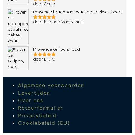
door Annie
Gewaardeerd
5
uit 5
Provence braadpan ovaal met deksel, zwart
door Miranda Van Nijhuis
Gewaardeerd
5
uit 5
Provence Grillpan, rood
door Elly C.
Gewaardeerd
5
uit 5
Algemene voorwaarden
Levertijden
Over ons
Retourformulier
Privacybeleid
Cookiebeleid (EU)