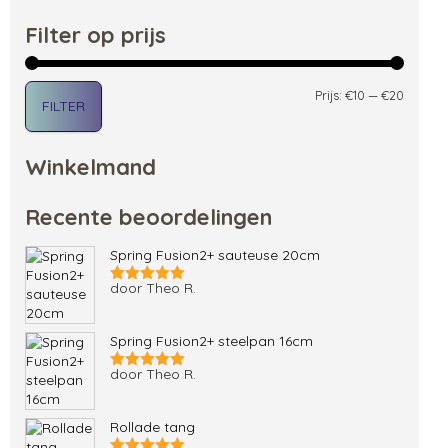
Filter op prijs
Min. pri
Max. pri
Prijs:
€10
—
€20
FILTER
Winkelmand
Recente beoordelingen
Spring Fusion2+ sauteuse 20cm
door Theo R.
Gewaardeerd
5
uit 5
Spring Fusion2+ steelpan 16cm
door Theo R.
Gewaardeerd
5
uit 5
Rollade tang