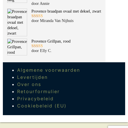
door Annie
Gewaardeerd
5
uit 5
Provence braadpan ovaal met deksel, zwart
door Miranda Van Nijhuis
Gewaardeerd
5
uit 5
Provence Grillpan, rood
door Elly C.
Gewaardeerd
5
uit 5
Algemene voorwaarden
Levertijden
Over ons
Retourformulier
Privacybeleid
Cookiebeleid (EU)