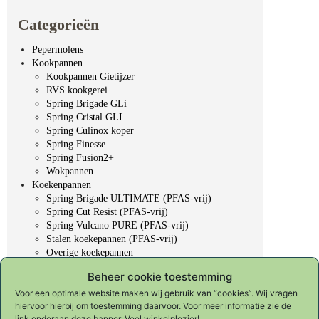
Categorieën
Pepermolens
Kookpannen
Kookpannen Gietijzer
RVS kookgerei
Spring Brigade GLi
Spring Cristal GLI
Spring Culinox koper
Spring Finesse
Spring Fusion2+
Wokpannen
Koekenpannen
Spring Brigade ULTIMATE (PFAS-vrij)
Spring Cut Resist (PFAS-vrij)
Spring Vulcano PURE (PFAS-vrij)
Stalen koekepannen (PFAS-vrij)
Overige koekepannen
Professioneel gereedschap
Beheer cookie toestemming
Koksmessen
KYOTO "Forged in fire"
Voor een optimale website maken wij gebruik van “cookies”. Wij vragen
hiervoor hierbij om toestemming daarvoor. Voor meer informatie zie de
Slijpen & onderhoud
link onderaan deze banner. Veel winkelplezier!