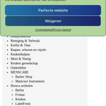
SHUN CLASSIC
SHUN PREMIER Tim Mälzer
Fondue, BBQ & Gourmet
Perfecte website
Veggie Fit
Table Top - gedekte tafel
Weigeren
Bakken & Patisserie
Bar, Wijn & Noten
Cookiebeleid
Privacybeleid
Elektrische producten
Houtproducten
Reiniging & Verbruik
Koffie & Thee
Raspen, schaven en vijzels
Keukenhulpen
Mooi & Nuttig
Keuken gereedschap
Onderdelen
MENSCARE
Barber Shop
Manicure Instruments
Horeca artikelen
Buffet
Frituur
Keuken
LabelFresh