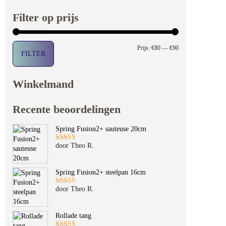
Filter op prijs
Min. prijs
Max. prijs
Prijs:
€80
—
€90
FILTER
Winkelmand
Recente beoordelingen
Spring Fusion2+ sauteuse 20cm
door Theo R.
Gewaardeerd
5
uit 5
Spring Fusion2+ steelpan 16cm
door Theo R.
Gewaardeerd
5
uit 5
Rollade tang