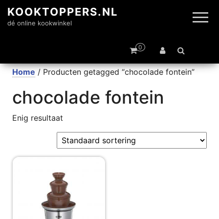
KOOKTOPPERS.NL
dé online kookwinkel
0
Home
/ Producten getagged “chocolade fontein”
chocolade fontein
Enig resultaat