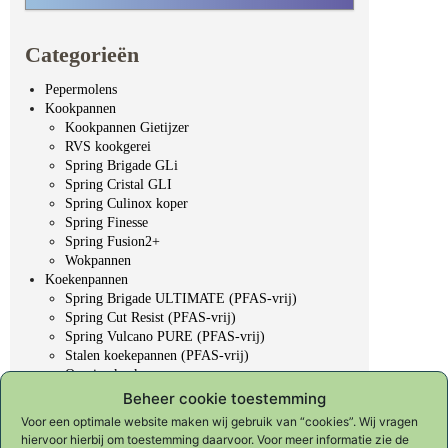
Categorieën
Pepermolens
Kookpannen
Kookpannen Gietijzer
RVS kookgerei
Spring Brigade GLi
Spring Cristal GLI
Spring Culinox koper
Spring Finesse
Spring Fusion2+
Wokpannen
Koekenpannen
Spring Brigade ULTIMATE (PFAS-vrij)
Spring Cut Resist (PFAS-vrij)
Spring Vulcano PURE (PFAS-vrij)
Stalen koekepannen (PFAS-vrij)
Overige koekepannen
Professioneel gereedschap
Beheer cookie toestemming
Koksmessen
Voor een optimale website maken wij gebruik van “cookies”. Wij vragen
Slijpen & onderhoud
hiervoor hierbij om toestemming daarvoor. Voor meer informatie zie de