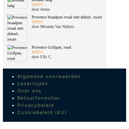
door Annie
Gewaardeerd
5
uit 5
Provence braadpan ovaal met deksel, zwart
door Miranda Van Nijhuis
Gewaardeerd
5
uit 5
Provence Grillpan, rood
door Elly C.
Gewaardeerd
5
uit 5
Algemene voorwaarden
Levertijden
Over ons
Retourformulier
Privacybeleid
Cookiebeleid (EU)