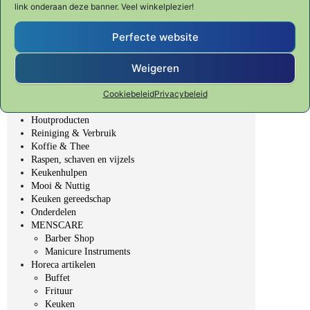
KYOTO "Forged in fire"
link onderaan deze banner. Veel winkelplezier!
SHUN CLASSIC
SHUN PREMIER Tim Mälzer
Perfecte website
Fondue, BBQ & Gourmet
Veggie Fit
Weigeren
Table Top - gedekte tafel
Bakken & Patisserie
Bar, Wijn & Noten
Cookiebeleid
Privacybeleid
Elektrische producten
Houtproducten
Reiniging & Verbruik
Koffie & Thee
Raspen, schaven en vijzels
Keukenhulpen
Mooi & Nuttig
Keuken gereedschap
Onderdelen
MENSCARE
Barber Shop
Manicure Instruments
Horeca artikelen
Buffet
Frituur
Keuken