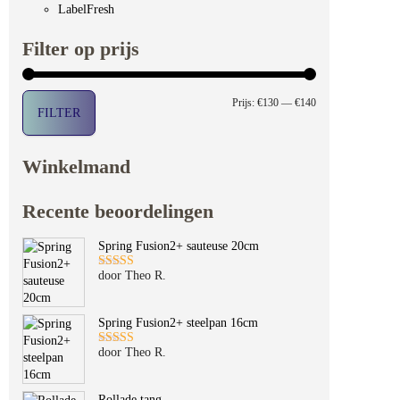
LabelFresh
Filter op prijs
Min. prijs
Max. prijs
Prijs:
€130
—
€140
FILTER
Winkelmand
Recente beoordelingen
Spring Fusion2+ sauteuse 20cm
door Theo R.
Gewaardeerd
5
uit 5
Spring Fusion2+ steelpan 16cm
door Theo R.
Gewaardeerd
5
uit 5
Rollade tang