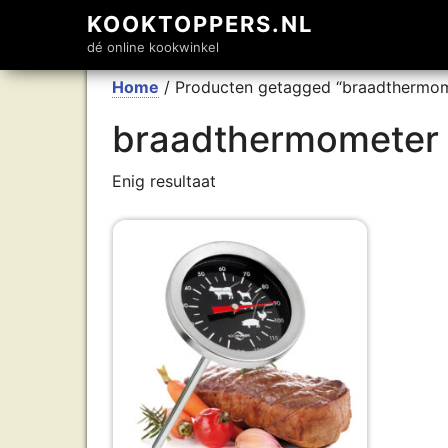
KOOKTOPPERS.NL
dé online kookwinkel
Home
/ Producten getagged “braadthermom
braadthermometer
Enig resultaat