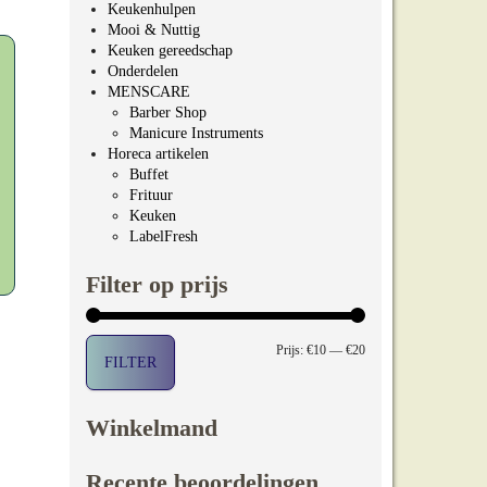
Keukenhulpen
Mooi & Nuttig
Keuken gereedschap
Onderdelen
MENSCARE
Barber Shop
Manicure Instruments
Horeca artikelen
Buffet
Frituur
Keuken
LabelFresh
Filter op prijs
Min. prijs
Max. prijs
Prijs:
€10
—
€20
FILTER
Winkelmand
Recente beoordelingen