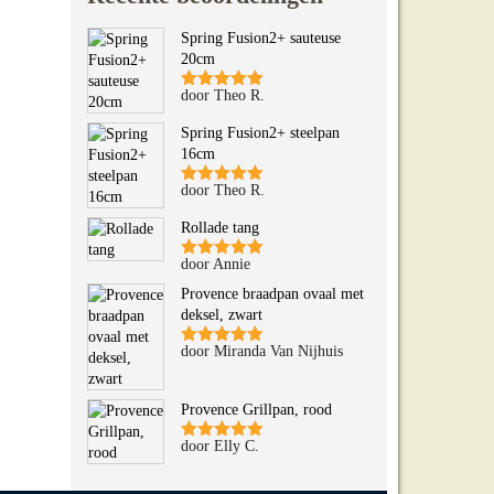
Spring Fusion2+ sauteuse
20cm
door Theo R.
Gewaardeerd
5
uit 5
Spring Fusion2+ steelpan
16cm
door Theo R.
Gewaardeerd
5
uit 5
Rollade tang
door Annie
Gewaardeerd
5
uit 5
Provence braadpan ovaal met
deksel, zwart
door Miranda Van Nijhuis
Gewaardeerd
5
uit 5
Provence Grillpan, rood
door Elly C.
Gewaardeerd
5
uit 5