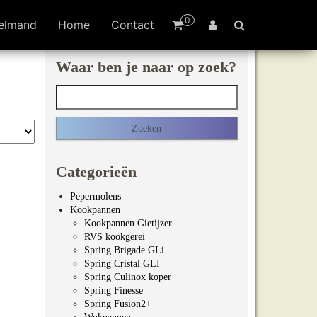
0
elmand
Home
Contact
Waar ben je naar op zoek?
Zoeken naar:
Categorieën
Pepermolens
Kookpannen
Kookpannen Gietijzer
RVS kookgerei
Spring Brigade GLi
Spring Cristal GLI
Spring Culinox koper
Spring Finesse
Spring Fusion2+