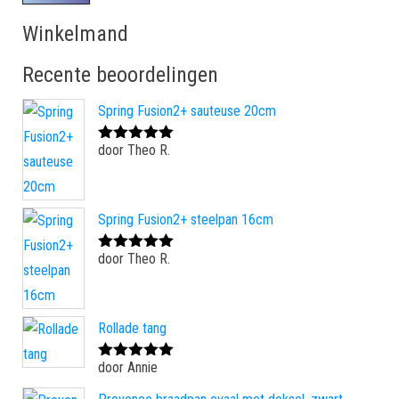
Winkelmand
Recente beoordelingen
Spring Fusion2+ sauteuse 20cm
door Theo R.
Gewaardeerd
5
uit 5
Spring Fusion2+ steelpan 16cm
door Theo R.
Gewaardeerd
5
uit 5
Rollade tang
door Annie
Gewaardeerd
5
uit 5