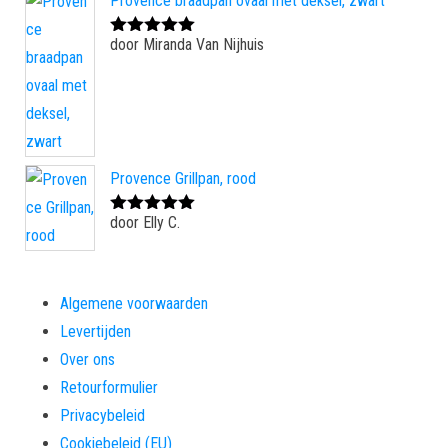
Provence braadpan ovaal met deksel, zwart
door Miranda Van Nijhuis
Gewaardeerd
5
uit 5
Provence Grillpan, rood
door Elly C.
Gewaardeerd
5
uit 5
Algemene voorwaarden
Levertijden
Over ons
Retourformulier
Privacybeleid
Cookiebeleid (EU)