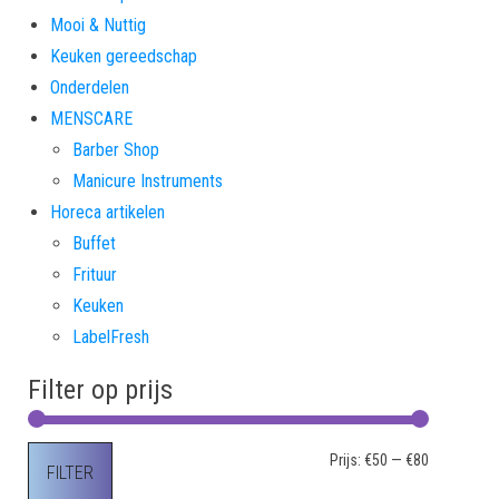
Mooi & Nuttig
Keuken gereedschap
Onderdelen
MENSCARE
Barber Shop
Manicure Instruments
Horeca artikelen
Buffet
Frituur
Keuken
LabelFresh
Filter op prijs
Min. prijs
Max. prijs
Prijs:
€50
—
€80
FILTER