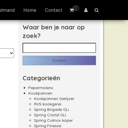
0
elmand
Home
Contact
Waar ben je naar op
zoek?
Zoeken naar:
Categorieën
Pepermolens
Kookpannen
Kookpannen Gietijzer
RVS kookgerei
Spring Brigade GLi
Spring Cristal GLI
Spring Culinox koper
Spring Finesse