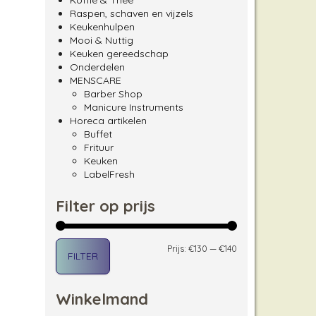
Koffie & Thee
Raspen, schaven en vijzels
Keukenhulpen
Mooi & Nuttig
Keuken gereedschap
Onderdelen
MENSCARE
Barber Shop
Manicure Instruments
Horeca artikelen
Buffet
Frituur
Keuken
LabelFresh
Filter op prijs
Min. prijs
Max. prijs
Prijs:
€130
—
€140
FILTER
Winkelmand