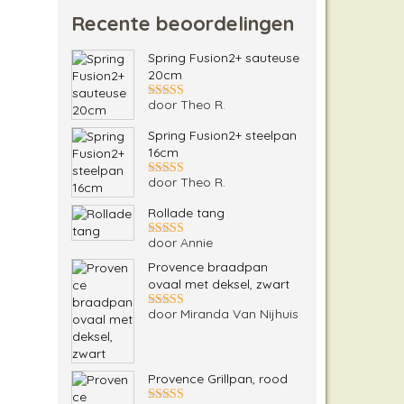
Recente beoordelingen
Spring Fusion2+ sauteuse
20cm
door Theo R.
Gewaardeerd
5
uit 5
Spring Fusion2+ steelpan
16cm
door Theo R.
Gewaardeerd
5
uit 5
Rollade tang
door Annie
Gewaardeerd
5
uit 5
Provence braadpan
ovaal met deksel, zwart
door Miranda Van Nijhuis
Gewaardeerd
5
uit 5
Provence Grillpan, rood