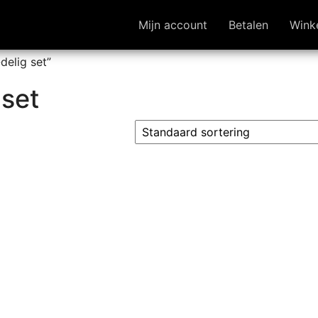
Mijn account
Betalen
Wink
elig set”
 set