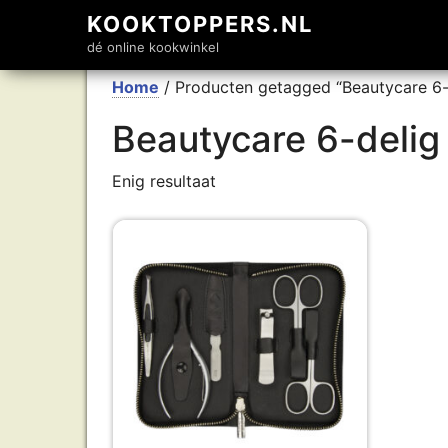
KOOKTOPPERS.NL
dé online kookwinkel
Home
/ Producten getagged “Beautycare 6-d
Beautycare 6-delig
Enig resultaat