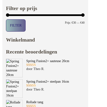
Filter op prijs
Min. prijs
Max. prijs
Prijs:
€30
—
€40
FILTER
Winkelmand
Recente beoordelingen
Spring Fusion2+ sauteuse 20cm
door Theo R.
Gewaardeerd
5
uit 5
Spring Fusion2+ steelpan 16cm
door Theo R.
Gewaardeerd
5
uit 5
Rollade tang