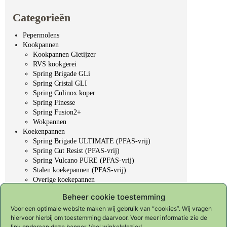
Categorieën
Pepermolens
Kookpannen
Kookpannen Gietijzer
RVS kookgerei
Spring Brigade GLi
Spring Cristal GLI
Spring Culinox koper
Spring Finesse
Spring Fusion2+
Wokpannen
Koekenpannen
Spring Brigade ULTIMATE (PFAS-vrij)
Spring Cut Resist (PFAS-vrij)
Spring Vulcano PURE (PFAS-vrij)
Stalen koekepannen (PFAS-vrij)
Overige koekepannen
Professioneel gereedschap
Beheer cookie toestemming
Koksmessen
KYOTO "Forged in fire"
Voor een optimale website maken wij gebruik van “cookies”. Wij vragen
hiervoor hierbij om toestemming daarvoor. Voor meer informatie zie de
Slijpen & onderhoud
link onderaan deze banner. Veel winkelplezier!