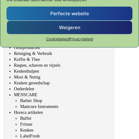
SHUN CLASSIC
SHUN PREMIER Tim Mälzer
Fondue, BBQ & Gourmet
Perfecte website
Veggie Fit
Table Top - gedekte tafel
Weigeren
Bakken & Patisserie
Bar, Wijn & Noten
Cookiebeleid
Privacybeleid
Elektrische producten
Houtproducten
Reiniging & Verbruik
Koffie & Thee
Raspen, schaven en vijzels
Keukenhulpen
Mooi & Nuttig
Keuken gereedschap
Onderdelen
MENSCARE
Barber Shop
Manicure Instruments
Horeca artikelen
Buffet
Frituur
Keuken
LabelFresh