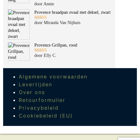
door Annie
Gewaardeerd
5
uit 5
Provence braadpan ovaal met deksel, zwart
door Miranda Van Nijhuis
Gewaardeerd
5
uit 5
Provence Grillpan, rood
door Elly C.
Gewaardeerd
5
uit 5
Algemene voorwaarden
Levertijden
Over ons
Retourformulier
Privacybeleid
Cookiebeleid (EU)