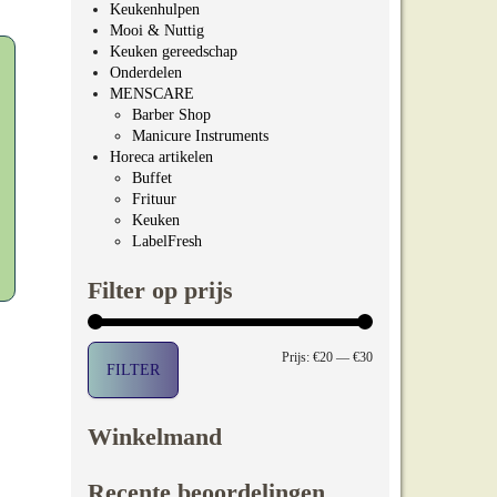
Keukenhulpen
Mooi & Nuttig
Keuken gereedschap
Onderdelen
MENSCARE
Barber Shop
Manicure Instruments
Horeca artikelen
Buffet
Frituur
Keuken
LabelFresh
Filter op prijs
Min. prijs
Max. prijs
Prijs:
€20
—
€30
FILTER
Winkelmand
Recente beoordelingen