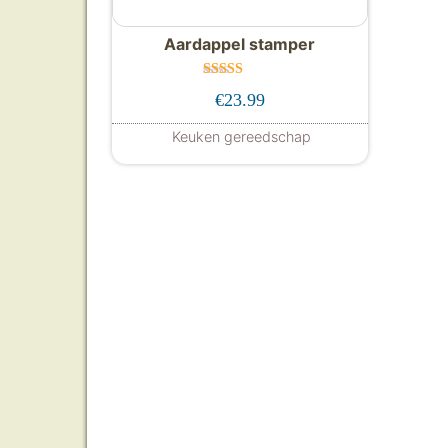
Aardappel stamper
Gewaardeer
€
23.99
d
5.00
uit 5
Keuken gereedschap