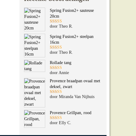
Spring Fusion2+ sauteuse
20cm
door Theo R.
Gewaardeerd
5
uit 5
Spring Fusion2+ steelpan
16cm
door Theo R.
Gewaardeerd
5
uit 5
Rollade tang
door Annie
Gewaardeerd
5
uit 5
Provence braadpan ovaal met
deksel, zwart
door Miranda Van Nijhuis
Gewaardeerd
5
uit 5
Provence Grillpan, rood
door Elly C.
Gewaardeerd
5
uit 5