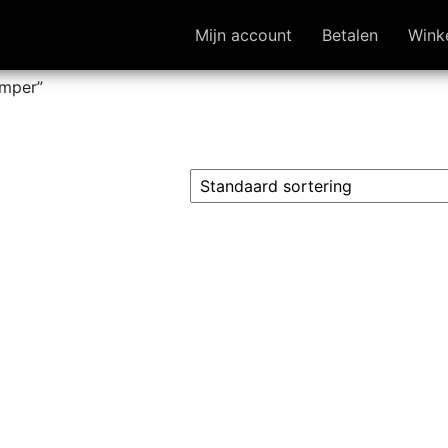
Mijn account
Betalen
Wink
amper”