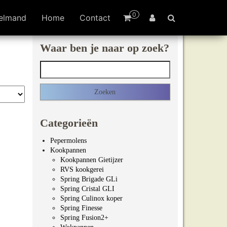
0
elmand
Home
Contact
Waar ben je naar op zoek?
Zoeken naar:
Categorieën
Pepermolens
Kookpannen
Kookpannen Gietijzer
RVS kookgerei
Spring Brigade GLi
Spring Cristal GLI
Spring Culinox koper
Spring Finesse
Spring Fusion2+