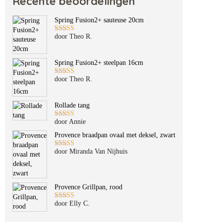
Recente beoordelingen
Spring Fusion2+ sauteuse 20cm
door Theo R.
Gewaardeerd
5
uit 5
Spring Fusion2+ steelpan 16cm
door Theo R.
Gewaardeerd
5
uit 5
Rollade tang
door Annie
Gewaardeerd
5
uit 5
Provence braadpan ovaal met deksel, zwart
door Miranda Van Nijhuis
Gewaardeerd
5
uit 5
Provence Grillpan, rood
door Elly C.
Gewaardeerd
5
uit 5