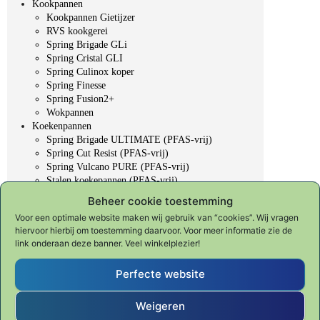
Kookpannen
Kookpannen Gietijzer
RVS kookgerei
Spring Brigade GLi
Spring Cristal GLI
Spring Culinox koper
Spring Finesse
Spring Fusion2+
Wokpannen
Koekenpannen
Spring Brigade ULTIMATE (PFAS-vrij)
Spring Cut Resist (PFAS-vrij)
Spring Vulcano PURE (PFAS-vrij)
Stalen koekepannen (PFAS-vrij)
Overige koekepannen
Beheer cookie toestemming
Professioneel gereedschap
Voor een optimale website maken wij gebruik van “cookies”. Wij vragen
Koksmessen
hiervoor hierbij om toestemming daarvoor. Voor meer informatie zie de
Slijpen & onderhoud
link onderaan deze banner. Veel winkelplezier!
KYOTO "Forged in fire"
SHUN CLASSIC
Perfecte website
SHUN PREMIER Tim Mälzer
Fondue, BBQ & Gourmet
Veggie Fit
Weigeren
Table Top - gedekte tafel