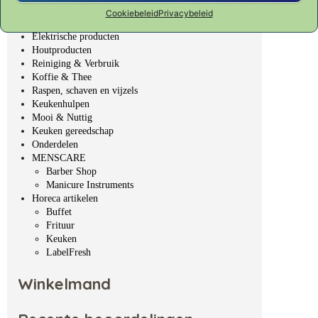
Bakken & Patisserie
Cookiebeleid
Privacybeleid
Bar, Wijn & Noten
Elektrische producten
Houtproducten
Reiniging & Verbruik
Koffie & Thee
Raspen, schaven en vijzels
Keukenhulpen
Mooi & Nuttig
Keuken gereedschap
Onderdelen
MENSCARE
Barber Shop
Manicure Instruments
Horeca artikelen
Buffet
Frituur
Keuken
LabelFresh
Winkelmand