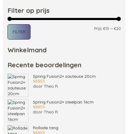
Filter op prijs
Min. pri
Max. pri
Prijs:
€10
—
€20
FILTER
Winkelmand
Recente beoordelingen
Spring Fusion2+ sauteuse 20cm
door Theo R.
Gewaardeerd
5
uit 5
Spring Fusion2+ steelpan 16cm
door Theo R.
Gewaardeerd
5
uit 5
Rollade tang