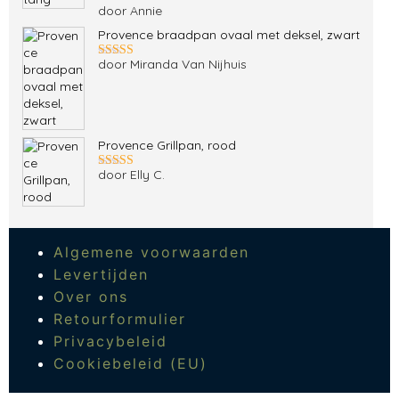
door Annie
Gewaardeerd
5
uit 5
Provence braadpan ovaal met deksel, zwart
door Miranda Van Nijhuis
Gewaardeerd
5
uit 5
Provence Grillpan, rood
door Elly C.
Gewaardeerd
5
uit 5
Algemene voorwaarden
Levertijden
Over ons
Retourformulier
Privacybeleid
Cookiebeleid (EU)