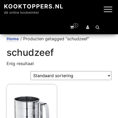
KOOKTOPPERS.NL
dé online kookwinkel
0
Home
/ Producten getagged “schudzeef”
schudzeef
Enig resultaat